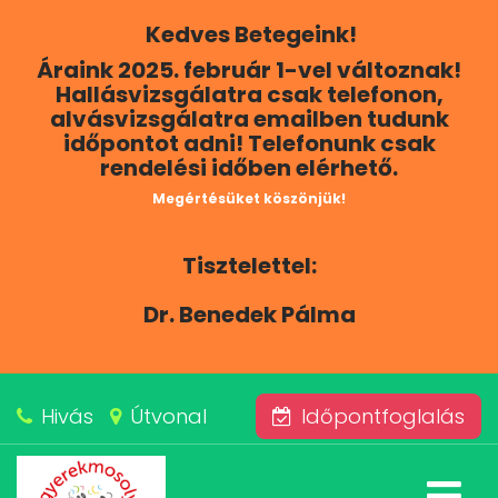
Kedves Betegeink!
RÓLUNK
Áraink 2025. február 1-vel változnak!
Hallásvizsgálatra csak telefonon,
KAPCSOLAT
alvásvizsgálatra emailben tudunk
időpontot adni! Telefonunk csak
rendelési időben elérhető.
SZOLGÁLTATÁSAINK
Megértésüket köszönjük!
BLOG
Tisztelettel:
ÁRAINK
Dr. Benedek Pálma
ALVÁSKÖZPONT
Hivás
Útvonal
Időpontfoglalás