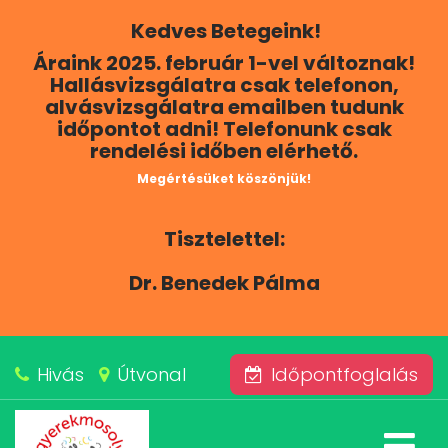
Kedves Betegeink!
RÓLUNK
Áraink 2025. február 1-vel változnak!
Hallásvizsgálatra csak telefonon,
KAPCSOLAT
alvásvizsgálatra emailben tudunk
időpontot adni! Telefonunk csak
rendelési időben elérhető.
SZOLGÁLTATÁSAINK
Megértésüket köszönjük!
BLOG
Tisztelettel:
ÁRAINK
Dr. Benedek Pálma
ALVÁSKÖZPONT
Hivás
Útvonal
Időpontfoglalás