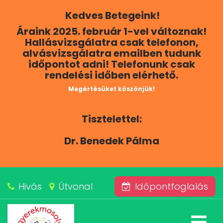
Kedves Betegeink!
RÓLUNK
Áraink 2025. február 1-vel változnak!
Hallásvizsgálatra csak telefonon,
KAPCSOLAT
alvásvizsgálatra emailben tudunk
időpontot adni! Telefonunk csak
rendelési időben elérhető.
SZOLGÁLTATÁSAINK
Megértésüket köszönjük!
BLOG
Tisztelettel:
ÁRAINK
Dr. Benedek Pálma
ALVÁSKÖZPONT
Hivás
Útvonal
Időpontfoglalás