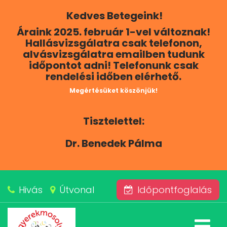
Kedves Betegeink!
RÓLUNK
Áraink 2025. február 1-vel változnak!
Hallásvizsgálatra csak telefonon,
KAPCSOLAT
alvásvizsgálatra emailben tudunk
időpontot adni! Telefonunk csak
rendelési időben elérhető.
SZOLGÁLTATÁSAINK
Megértésüket köszönjük!
BLOG
Tisztelettel:
ÁRAINK
Dr. Benedek Pálma
ALVÁSKÖZPONT
Hivás
Útvonal
Időpontfoglalás