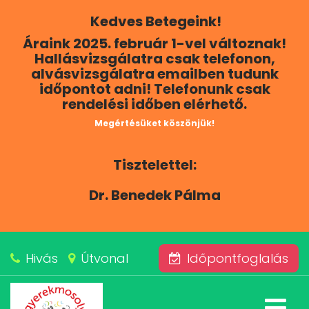
Kedves Betegeink!
RÓLUNK
Áraink 2025. február 1-vel változnak!
Hallásvizsgálatra csak telefonon,
KAPCSOLAT
alvásvizsgálatra emailben tudunk
időpontot adni! Telefonunk csak
rendelési időben elérhető.
SZOLGÁLTATÁSAINK
Megértésüket köszönjük!
BLOG
Tisztelettel:
ÁRAINK
Dr. Benedek Pálma
ALVÁSKÖZPONT
Hivás
Útvonal
Időpontfoglalás