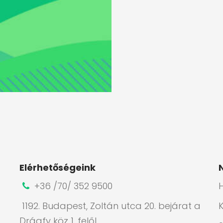
Elérhetőségeink
+36 /70/ 352 9500
H
1192. Budapest, Zoltán utca 20. bejárat a
Drágfy köz 1. felől.