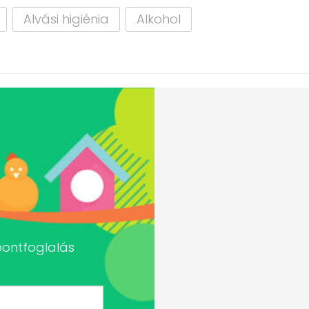
Alvási higiénia
Alkohol
pontfoglalás