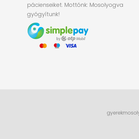
pácienseiket. Mottónk: Mosolyogva
gyógyítunk!
gyerekmosoly