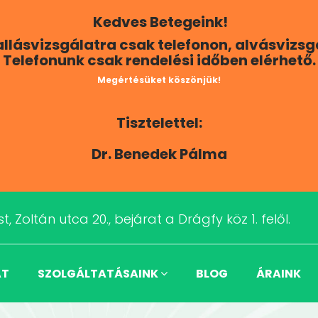
Kedves Betegeink!
Hallásvizsgálatra csak telefonon, alvásvizs
Telefonunk csak rendelési időben elérhető.
Megértésüket köszönjük!
Tisztelettel:
Dr. Benedek Pálma
t, Zoltán utca 20., bejárat a Drágfy köz 1. felől.
AT
SZOLGÁLTATÁSAINK
BLOG
ÁRAINK