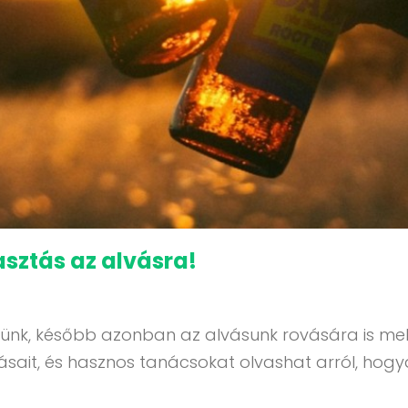
asztás az alvásra!
leszünk, később azonban az alvásunk rovására is m
sait, és hasznos tanácsokat olvashat arról, hogya