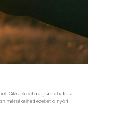
ehet. Cikkünkből megismerheti az
n mérsékelheti ezeket a nyári