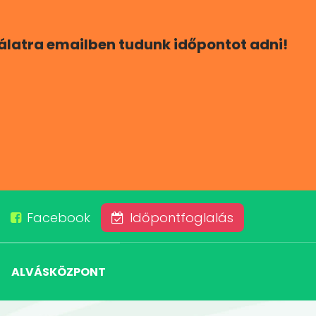
gálatra emailben tudunk időpontot adni!
Facebook
Időpontfoglalás
ALVÁSKÖZPONT