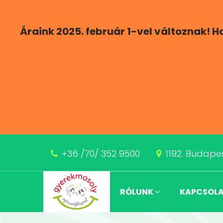
Áraink 2025. február 1-vel változnak! 
+36 /70/ 352 9500
1192. Budapes
RÓLUNK
KAPCSOL