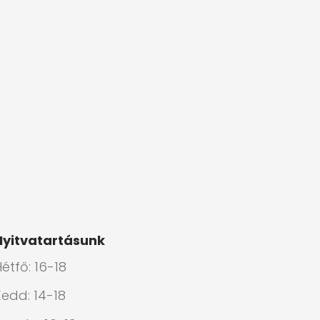
Nyitvatartásunk
étfő: 16-18
Kedd: 14-18