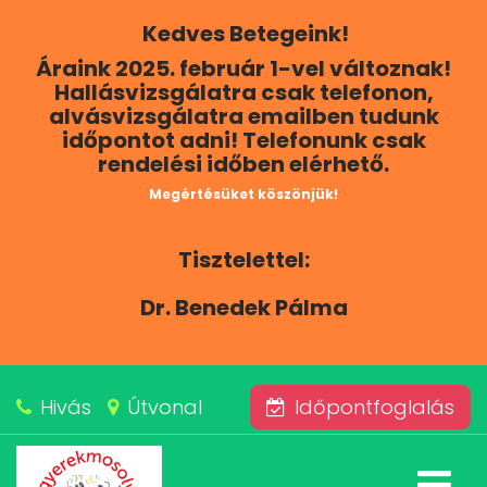
Kedves Betegeink!
RÓLUNK
Áraink 2025. február 1-vel változnak!
Hallásvizsgálatra csak telefonon,
KAPCSOLAT
alvásvizsgálatra emailben tudunk
időpontot adni! Telefonunk csak
rendelési időben elérhető.
SZOLGÁLTATÁSAINK
Megértésüket köszönjük!
BLOG
Tisztelettel:
ÁRAINK
Dr. Benedek Pálma
ALVÁSKÖZPONT
Hivás
Útvonal
Időpontfoglalás