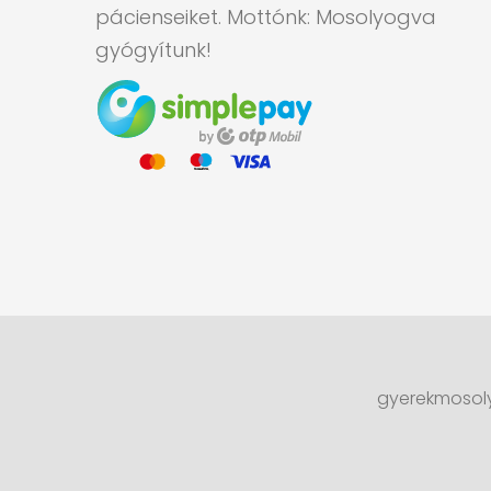
pácienseiket. Mottónk: Mosolyogva
gyógyítunk!
gyerekmosoly