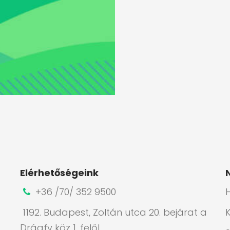
Elérhetőségeink
+36 /70/ 352 9500
H
1192. Budapest, Zoltán utca 20. bejárat a
Drágfy köz 1. felől.