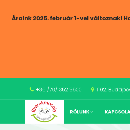
Áraink 2025. február 1-vel változnak! 
+36 /70/ 352 9500
1192. Budapes
RÓLUNK
KAPCSOL