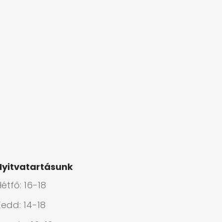
Nyitvatartásunk
étfő: 16-18
Kedd: 14-18