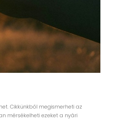
ehet. Cikkünkből megismerheti az
n mérsékelheti ezeket a nyári