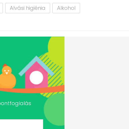
Alvási higiénia
Alkohol
pontfoglalás