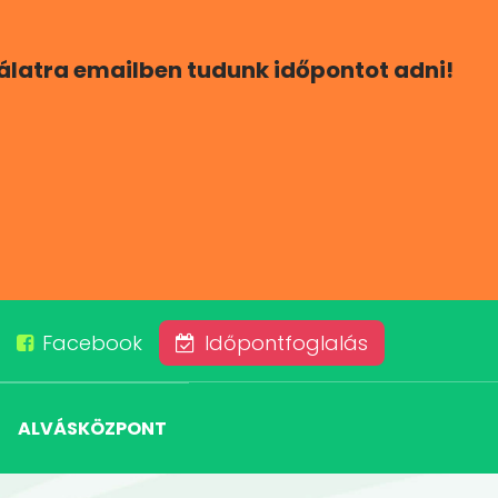
gálatra emailben tudunk időpontot adni!
Facebook
Időpontfoglalás
ALVÁSKÖZPONT