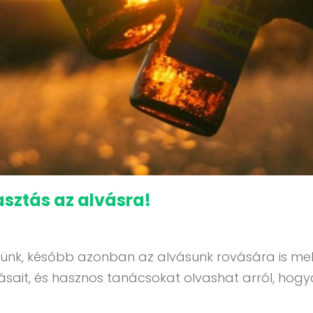
asztás az alvásra!
leszünk, később azonban az alvásunk rovására is m
sait, és hasznos tanácsokat olvashat arról, hogya