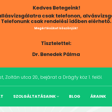
Kedves Betegeink!
Hallásvizsgálatra csak telefonon, alvásvizs
Telefonunk csak rendelési időben elérhető.
Megértésüket köszönjük!
Tisztelettel:
Dr. Benedek Pálma
t, Zoltán utca 20., bejárat a Drágfy köz 1. felől.
AT
SZOLGÁLTATÁSAINK
BLOG
ÁRAINK