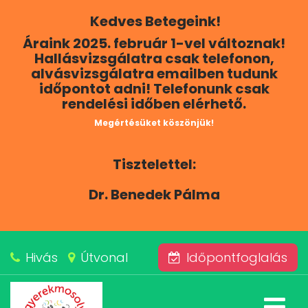
Kedves Betegeink!
RÓLUNK
Áraink 2025. február 1-vel változnak!
Hallásvizsgálatra csak telefonon,
KAPCSOLAT
alvásvizsgálatra emailben tudunk
időpontot adni! Telefonunk csak
rendelési időben elérhető.
SZOLGÁLTATÁSAINK
Megértésüket köszönjük!
BLOG
Tisztelettel:
ÁRAINK
Dr. Benedek Pálma
ALVÁSKÖZPONT
Hivás
Útvonal
Időpontfoglalás