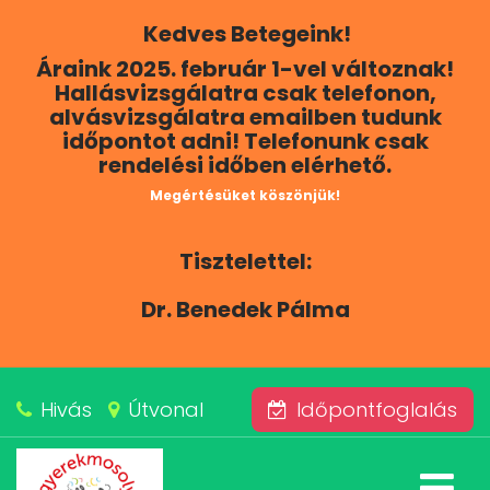
Kedves Betegeink!
RÓLUNK
Áraink 2025. február 1-vel változnak!
Hallásvizsgálatra csak telefonon,
KAPCSOLAT
alvásvizsgálatra emailben tudunk
időpontot adni! Telefonunk csak
rendelési időben elérhető.
SZOLGÁLTATÁSAINK
Megértésüket köszönjük!
BLOG
Tisztelettel:
ÁRAINK
Dr. Benedek Pálma
ALVÁSKÖZPONT
Hivás
Útvonal
Időpontfoglalás