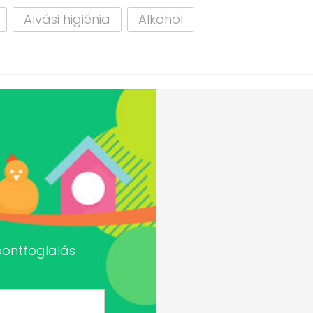
Alvási higiénia
Alkohol
pontfoglalás