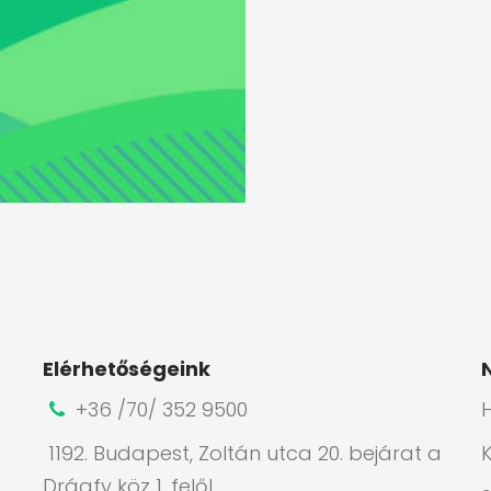
Elérhetőségeink
+36 /70/ 352 9500
H
1192. Budapest, Zoltán utca 20. bejárat a
Drágfy köz 1. felől.