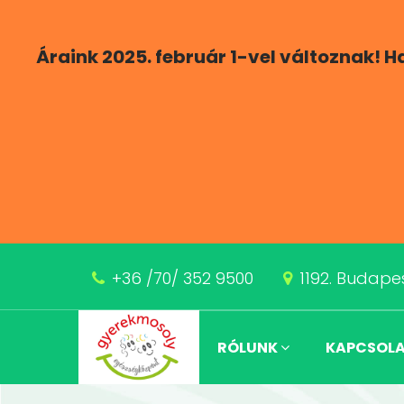
Áraink 2025. február 1-vel változnak! 
+36 /70/ 352 9500
1192. Budapes
RÓLUNK
KAPCSOL