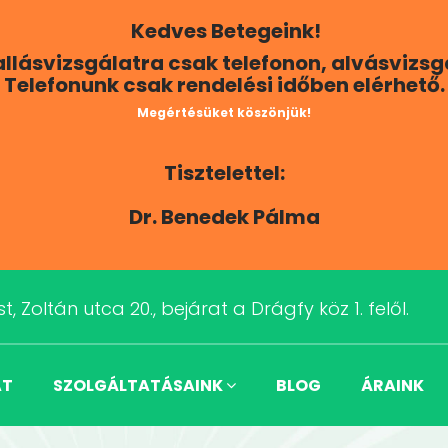
Kedves Betegeink!
Hallásvizsgálatra csak telefonon, alvásvizs
Telefonunk csak rendelési időben elérhető.
Megértésüket köszönjük!
Tisztelettel:
Dr. Benedek Pálma
t, Zoltán utca 20., bejárat a Drágfy köz 1. felől.
AT
SZOLGÁLTATÁSAINK
BLOG
ÁRAINK