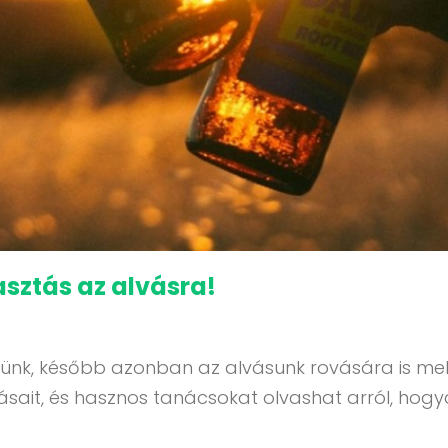
asztás az alvásra!
leszünk, később azonban az alvásunk rovására is m
sait, és hasznos tanácsokat olvashat arról, hogya