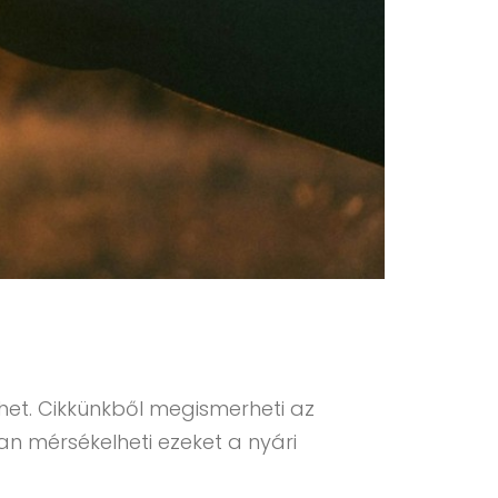
ehet. Cikkünkből megismerheti az
n mérsékelheti ezeket a nyári