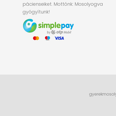
pácienseiket. Mottónk: Mosolyogva
gyógyítunk!
gyerekmosoly