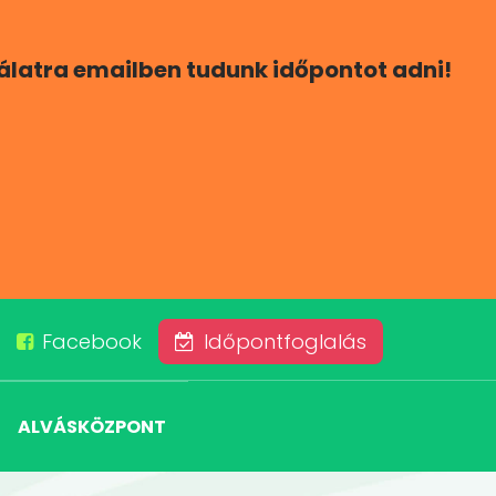
gálatra emailben tudunk időpontot adni!
Facebook
Időpontfoglalás
ALVÁSKÖZPONT