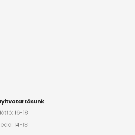
Nyitvatartásunk
étfő: 16-18
Kedd: 14-18