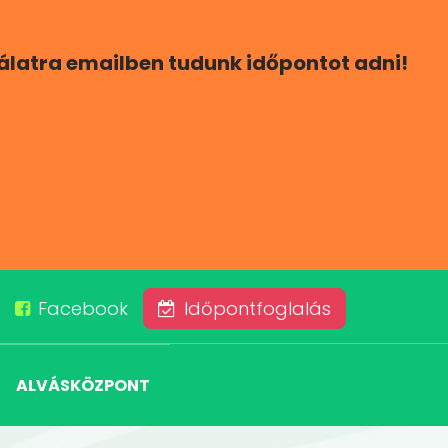
gálatra emailben tudunk időpontot adni!
Facebook
Időpontfoglalás
ALVÁSKÖZPONT