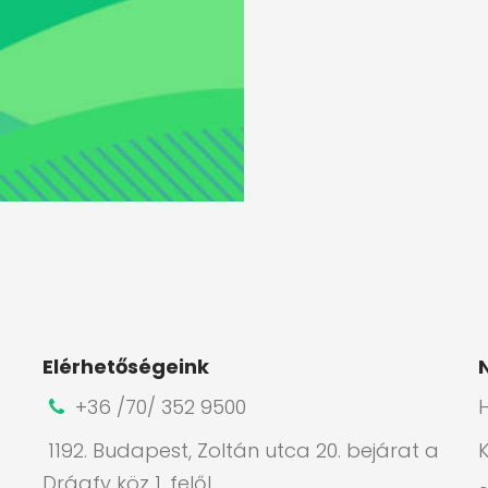
Elérhetőségeink
+36 /70/ 352 9500
H
1192. Budapest, Zoltán utca 20. bejárat a
Drágfy köz 1. felől.