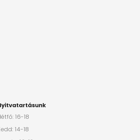
Nyitvatartásunk
étfő: 16-18
Kedd: 14-18