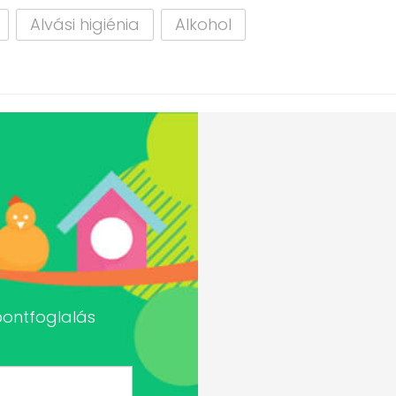
Alvási higiénia
Alkohol
pontfoglalás