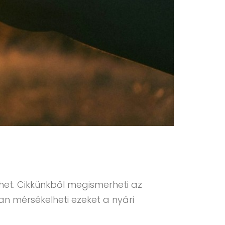
ehet. Cikkünkből megismerheti az
n mérsékelheti ezeket a nyári