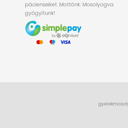
pácienseiket. Mottónk: Mosolyogva
gyógyítunk!
gyerekmosoly