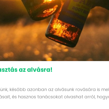
asztás az alvásra!
leszünk, később azonban az alvásunk rovására is m
sait, és hasznos tanácsokat olvashat arról, hogya