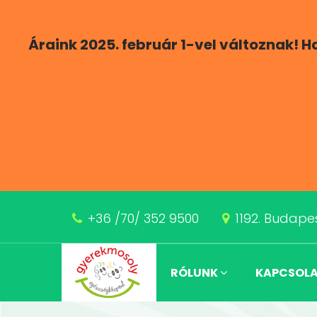
Áraink 2025. február 1-vel változnak! 
+36 /70/ 352 9500
1192. Budapes
RÓLUNK
KAPCSOL