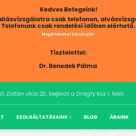
Kedves Betegeink!
Hallásvizsgálatra csak telefonon, alvásvizs
Telefonunk csak rendelési időben elérhető.
Megértésüket köszönjük!
Tisztelettel:
Dr. Benedek Pálma
t, Zoltán utca 20., bejárat a Drágfy köz 1. felől.
AT
SZOLGÁLTATÁSAINK
BLOG
ÁRAINK