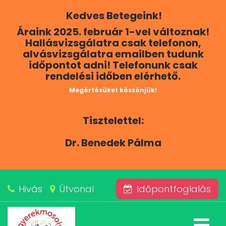
Kedves Betegeink!
RÓLUNK
Áraink 2025. február 1-vel változnak!
Hallásvizsgálatra csak telefonon,
KAPCSOLAT
alvásvizsgálatra emailben tudunk
időpontot adni! Telefonunk csak
rendelési időben elérhető.
SZOLGÁLTATÁSAINK
Megértésüket köszönjük!
BLOG
Tisztelettel:
ÁRAINK
Dr. Benedek Pálma
ALVÁSKÖZPONT
Hivás
Útvonal
Időpontfoglalás