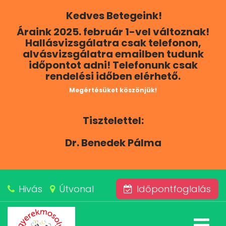
Kedves Betegeink!
RÓLUNK
Áraink 2025. február 1-vel változnak!
Hallásvizsgálatra csak telefonon,
KAPCSOLAT
alvásvizsgálatra emailben tudunk
időpontot adni! Telefonunk csak
rendelési időben elérhető.
SZOLGÁLTATÁSAINK
Megértésüket köszönjük!
BLOG
Tisztelettel:
ÁRAINK
Dr. Benedek Pálma
ALVÁSKÖZPONT
Hivás
Útvonal
Időpontfoglalás