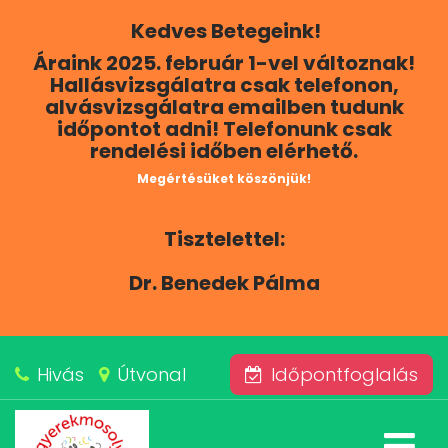
Kedves Betegeink!
RÓLUNK
Áraink 2025. február 1-vel változnak!
Hallásvizsgálatra csak telefonon,
KAPCSOLAT
alvásvizsgálatra emailben tudunk
időpontot adni! Telefonunk csak
rendelési időben elérhető.
SZOLGÁLTATÁSAINK
Megértésüket köszönjük!
BLOG
Tisztelettel:
ÁRAINK
Dr. Benedek Pálma
ALVÁSKÖZPONT
Hivás
Útvonal
Időpontfoglalás