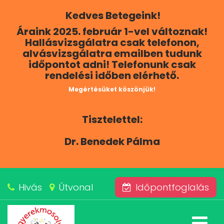
Kedves Betegeink!
RÓLUNK
Áraink 2025. február 1-vel változnak!
Hallásvizsgálatra csak telefonon,
KAPCSOLAT
alvásvizsgálatra emailben tudunk
időpontot adni! Telefonunk csak
rendelési időben elérhető.
SZOLGÁLTATÁSAINK
Megértésüket köszönjük!
BLOG
Tisztelettel:
ÁRAINK
Dr. Benedek Pálma
ALVÁSKÖZPONT
Hivás
Útvonal
Időpontfoglalás