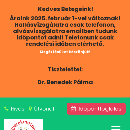
Kedves Betegeink!
RÓLUNK
Áraink 2025. február 1-vel változnak!
Hallásvizsgálatra csak telefonon,
KAPCSOLAT
alvásvizsgálatra emailben tudunk
időpontot adni! Telefonunk csak
rendelési időben elérhető.
SZOLGÁLTATÁSAINK
Megértésüket köszönjük!
BLOG
Tisztelettel:
ÁRAINK
Dr. Benedek Pálma
ALVÁSKÖZPONT
Hivás
Útvonal
Időpontfoglalás