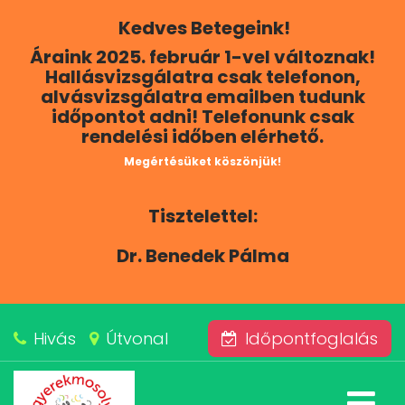
Kedves Betegeink!
RÓLUNK
Áraink 2025. február 1-vel változnak!
Hallásvizsgálatra csak telefonon,
KAPCSOLAT
alvásvizsgálatra emailben tudunk
időpontot adni! Telefonunk csak
rendelési időben elérhető.
SZOLGÁLTATÁSAINK
Megértésüket köszönjük!
BLOG
Tisztelettel:
ÁRAINK
Dr. Benedek Pálma
ALVÁSKÖZPONT
Hivás
Útvonal
Időpontfoglalás