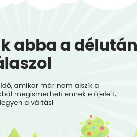
k abba a délutáni
laszol
 idő, amikor már nem alszik a
ől megismerheti ennek előjeleit,
legyen a váltás!