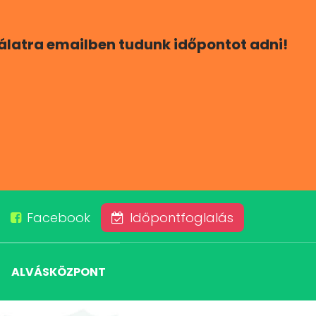
gálatra emailben tudunk időpontot adni!
Facebook
Időpontfoglalás
ALVÁSKÖZPONT