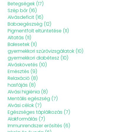
Betegségek
(17)
Szép bőr
(16)
Alvásdeficit
(16)
Babaegészség
(12)
Pigmentfolt eltüntetése
(11)
Altatás
(11)
Balesetek
(11)
gyermekkori szűrővizsgálatok
(10)
gyermekkori diabétesz
(10)
Alváskövetés
(10)
Emésztés
(9)
Relaxáció
(8)
hasfájás
(8)
Alvási higiénia
(8)
Mentális egészség
(7)
Alvási célok
(7)
Egészséges táplálkozás
(7)
Alakformálás
(7)
Immunrendszer erősítés
(6)