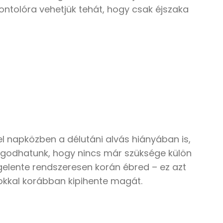
ontolóra vehetjük tehát, hogy csak éjszaka
yel napközben a délutáni alvás hiányában is,
nyugodhatunk, hogy nincs már szüksége külön
ggelente rendszeresen korán ébred – ez azt
sokkal korábban kipihente magát.