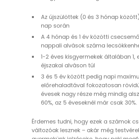
Az újszülöttek (0 és 3 hónap közöt
nap során
A 4 hónap és 1 év közötti csecsemő
nappali alvások száma lecsökkenh
1-2 éves kisgyermekek általában 1,
éjszakai alváson túl
3 és 5 év között pedig napi maximum
előrehaladtával fokozatosan rövidül
évesek nagy része még mindig alszi
60%, az 5 éveseknél már csak 30%.
Érdemes tudni, hogy ezek a számok csak
változóak lesznek – akár még testvérek
gyermekünk jelzéseire, hogy neki megfe