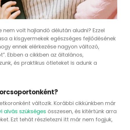
 nem volt hajlandó délután aludni? Ezzel
yása a kisgyermekek egészséges fejlődésének
 hogy ennek elérkezése nagyon változó,
t”. Ebben a cikkben az általános,
nk, és praktikus ötleteket is adunk a
korcsoportonként?
etkoronként változik. Korábbi cikkünkben már
i alvás szükséges
összesen, és kitértünk arra
et. Ezt tehát részletezni itt már nem fogjuk,