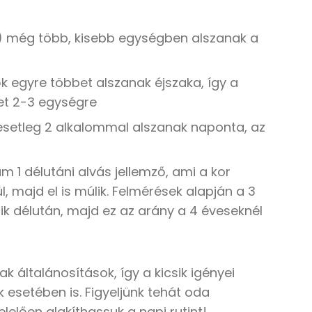
t) még több, kisebb egységben alszanak a
k egyre többet alszanak éjszaka, így a
et 2-3 egységre
 esetleg 2 alkalommal alszanak naponta, az
 1 délutáni alvás jellemző, ami a kor
, majd el is múlik. Felmérések alapján a 3
k délután, majd ez az arány a 4 éveseknél
 általánosítások, így a kicsik igényei
 esetében is. Figyeljünk tehát oda
lelően alakíthassuk a napi rutint!