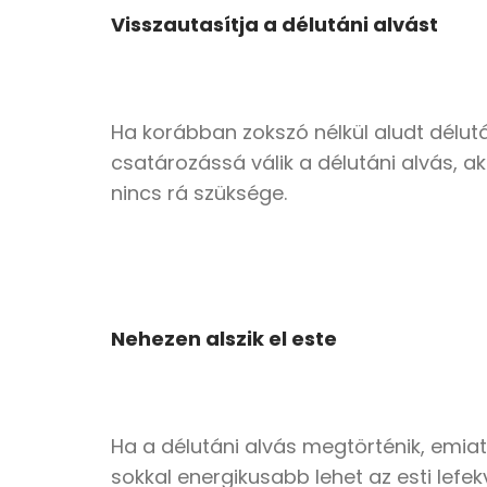
Visszautasítja a délutáni alvást
Ha korábban zokszó nélkül aludt délut
csatározássá válik a délutáni alvás, 
nincs rá szüksége.
Nehezen alszik el este
Ha a délutáni alvás megtörténik, emia
sokkal energikusabb lehet az esti lefek