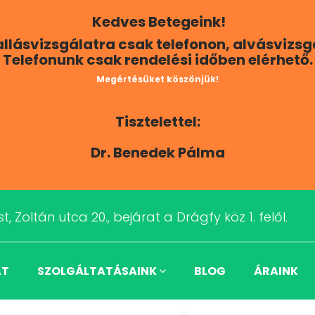
Kedves Betegeink!
Hallásvizsgálatra csak telefonon, alvásvizs
Telefonunk csak rendelési időben elérhető.
Megértésüket köszönjük!
Tisztelettel:
Dr. Benedek Pálma
t, Zoltán utca 20., bejárat a Drágfy köz 1. felől.
AT
SZOLGÁLTATÁSAINK
BLOG
ÁRAINK