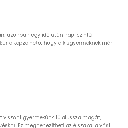
án, azonban egy idő után napi szintű
akkor elképzelhető, hogy a kisgyermeknek már
tt viszont gyermekünk túlalussza magát,
véskor. Ez megnehezítheti az éjszakai alvást,