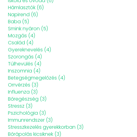
Iskola és óvoda
(6)
Hámlasztók
(6)
Napirend
(6)
Baba
(5)
Smink nyáron
(5)
Mozgás
(4)
Család
(4)
Gyereknevelés
(4)
Szorongás
(4)
Túlhevülés
(4)
Inszomnia
(4)
Betegségmegelőzés
(4)
Orrvérzés
(3)
Influenza
(3)
Bőregészség
(3)
Stressz
(3)
Pszichológia
(3)
Immunrendszer
(3)
Stresszkezelés gyerekkorban
(3)
Bőrápolás kicsiknek
(3)