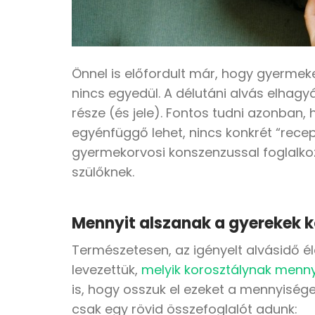
Önnel is előfordult már, hogy gyermeke
nincs egyedül. A délutáni alvás elhag
része (és jele). Fontos tudni azonban,
egyénfüggő lehet, nincs konkrét “recep
gyermekorvosi konszenzussal foglalkozu
szülőknek.
Mennyit alszanak a gyerekek 
Természetesen, az igényelt alvásidő él
levezettük,
melyik korosztálynak menny
is, hogy osszuk el ezeket a mennyiségek
csak egy rövid összefoglalót adunk: