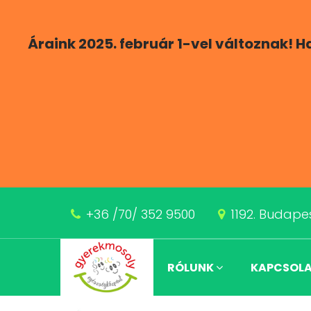
Áraink 2025. február 1-vel változnak! 
+36 /70/ 352 9500
1192. Budapes
RÓLUNK
KAPCSOL