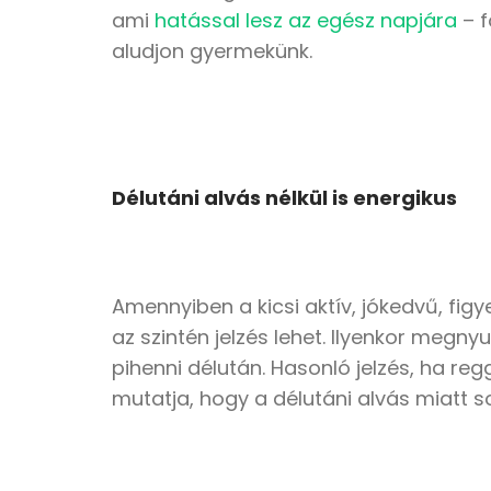
ami
hatással lesz az egész napjára
– f
aludjon gyermekünk.
Délutáni alvás nélkül is energikus
Amennyiben a kicsi aktív, jókedvű, fig
az szintén jelzés lehet. Ilyenkor meg
pihenni délután. Hasonló jelzés, ha re
mutatja, hogy a délutáni alvás miatt 