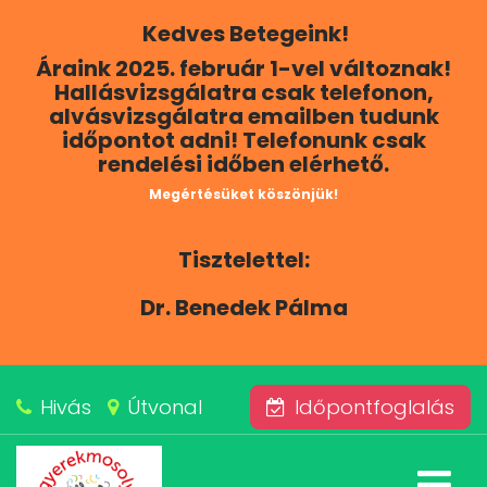
Kedves Betegeink!
RÓLUNK
Áraink 2025. február 1-vel változnak!
Hallásvizsgálatra csak telefonon,
KAPCSOLAT
alvásvizsgálatra emailben tudunk
időpontot adni! Telefonunk csak
rendelési időben elérhető.
SZOLGÁLTATÁSAINK
Megértésüket köszönjük!
BLOG
Tisztelettel:
ÁRAINK
Dr. Benedek Pálma
ALVÁSKÖZPONT
Hivás
Útvonal
Időpontfoglalás